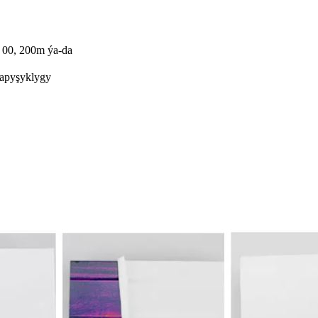
1 00, 200m ýa-da
 ýapyşyklygy