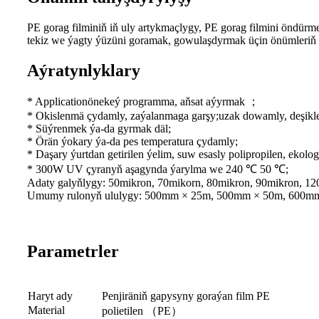
PE gorag filminiň iň uly artykmaçlygy, PE gorag filmini öndü
tekiz we ýagty ýüzüni goramak, gowulaşdyrmak üçin önümleriň h
Aýratynlyklary
* Applicationönekeý programma, aňsat aýyrmak ；
* Okislenmä çydamly, zaýalanmaga garşy;uzak dowamly, deşikl
* Süýrenmek ýa-da gyrmak däl;
* Örän ýokary ýa-da pes temperatura çydamly;
* Daşary ýurtdan getirilen ýelim, suw esasly polipropilen, ekolog
* 300W UV çyranyň aşagynda ýarylma we 240 ℃ 50 ℃;
Adaty galyňlygy: 50mikron, 70mikorn, 80mikron, 90mikron, 12
Umumy rulonyň ululygy: 500mm × 25m, 500mm × 50m, 600
Parametrler
Haryt ady
Penjiräniň gapysyny goraýan film PE
Material
polietilen （PE）