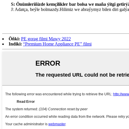
S: Önümleriňizde kemçilikler bar bolsa we maňa ýitgi getir
J: Adatça, beýle bolmazdy.Hilimiz we abraýymyz bilen diri galýa
Öňki:
PE gorag filmi Mawy 2022
Indiki:
“Premium Home Appliance PE” filmi