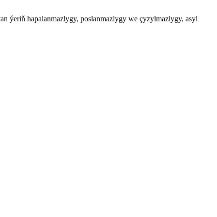
ýan ýeriň hapalanmazlygy, poslanmazlygy we çyzylmazlygy, asyl