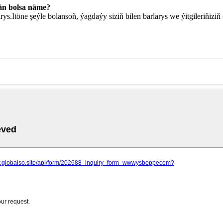
ýän bolsa näme?
rys.Itöne şeýle bolansoň, ýagdaýy siziň bilen barlarys we ýitgileriňiz