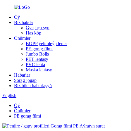
Öý
Biz hakda
Gysgaça syn
Has köp
Önümler
BOPP ýelimleýji lenta
PE gorag filmi
Jumbo Rolls
PET lentasy
PVC lenta
Maska lentasy
Habarlar
Sorag-jogap
Biz bilen habarlaşyň
English
Öý
Önümler
PE gorag filmi