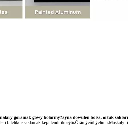
 aýnalary goramak gowy bolarmy?aýna döwülen bolsa, örtük sakla
eri bilelikde saklamak kepillendirilmeýär.Örän ýeňil ýelimli.Maskaly f