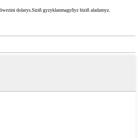
iň öwezini dolarys.Siziň gyzyklanmagyňyz biziň aladamyz.