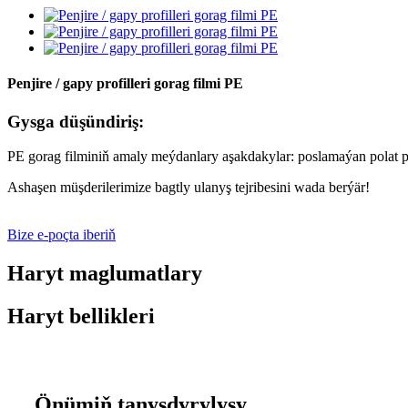
Penjire / gapy profilleri gorag filmi PE
Gysga düşündiriş:
PE gorag filminiň amaly meýdanlary aşakdakylar: poslamaýan polat pl
Ashaşen müşderilerimize bagtly ulanyş tejribesini wada berýär!
Bize e-poçta iberiň
Haryt maglumatlary
Haryt bellikleri
Önümiň tanyşdyrylyşy