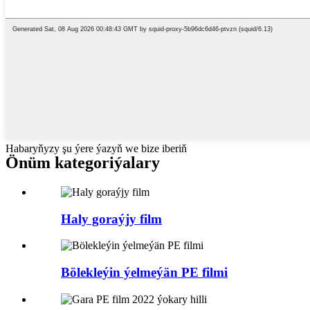
Habaryňyzy şu ýere ýazyň we bize iberiň
Önüm kategoriýalary
Haly goraýjy film
Bölekleýin ýelmeýän PE filmi