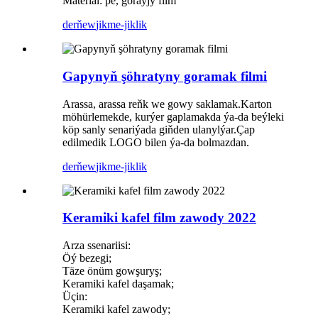
Material: pe, goraýjy film
derňew
jikme-jiklik
Gapynyň şöhratyny goramak filmi
Arassa, arassa reňk we gowy saklamak.Karton
möhürlemekde, kurýer gaplamakda ýa-da beýleki
köp sanly senariýada giňden ulanylýar.Çap
edilmedik LOGO bilen ýa-da bolmazdan.
derňew
jikme-jiklik
Keramiki kafel film zawody 2022
Arza ssenariisi:
Öý bezegi;
Täze önüm gowşuryş;
Keramiki kafel daşamak;
Üçin:
Keramiki kafel zawody;