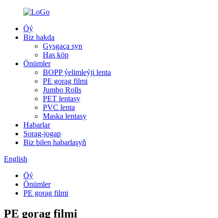
Öý
Biz hakda
Gysgaça syn
Has köp
Önümler
BOPP ýelimleýji lenta
PE gorag filmi
Jumbo Rolls
PET lentasy
PVC lenta
Maska lentasy
Habarlar
Sorag-jogap
Biz bilen habarlaşyň
English
Öý
Önümler
PE gorag filmi
PE gorag filmi