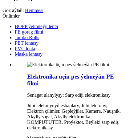
Göz aýlaň:
Hemmesi
Önümler
BOPP ýelimleýji lenta
PE gorag filmi
Jumbo Rolls
PET lentasy
PVC lenta
Maska lentasy
Elektronika üçin pes ýelmeýän PE
filmi
Senagat ulanylyşy: Sarp ediji elektronikasy
Jübi telefonynyň esbaplary, Jübi telefony,
Elektron çilimler, Gepleýjiler, Kamera, Nauşnik,
Akylly sagat, Akylly elektronika,
KOMPUTUTER, Proýektor, Beýleki sarp ediş
elektronikasy