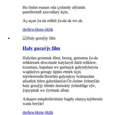
Bu önüm esasan oda çydamly alýumin
panelleriniň zawodlary üçin.
Aç-açan ýa-da reňkli ýa-da ak we ak.
derňew
jikme-jiklik
Haly goraýjy film
Halydan goramak filmi, bezeg, gurnama ýa-da
reňklemek döwründe halylaryň dürli reňklere,
tozanlara, hapalara we gurluşyk galyndylaryna
wagtlaýyn goragy üpjün etmek üçin
niýetlenendir.Heselim galyndysy bolmazdan
aňsatlyk bilen gabyklanýar.Öz-özüne ýelmeýän
haly goraýjy filmler durnukly ýelimlilige eýe,
ýapyşmak we ýyrtmak aňsat.
Ashaşen müşderilerimize bagtly ulanyş tejribesini
wada berýär!
derňew
jikme-jiklik