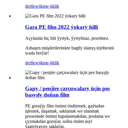
derňew
jikme-jiklik
Gara PE film 2022 ýokary hilli
Açylanda hiç hili ýyrtyk, ýyrtylmaz, peselmez.
Ashaşen müşderilerimize bagtly ulanyş tejribesini
wada berýär!
derňew
jikme-jiklik
Gapy / penjire çarçuwalary üçin pes
basyşly doňan film
PE goraýjy film önümi öndürmek, gaýtadan
işlemek, daşamak, saklamak we ulanmak
prosesinde önümi hapalanmakdan, poslama we
çyzmakdan goraýar, soňra önüm asyl
ýagtylygyny saklaýar.