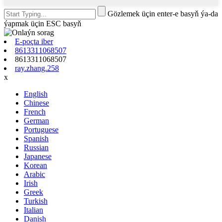
Gözlemek üçin enter-e basyň ýa-da
ýapmak üçin ESC basyň
E-poçta iber
8613311068507
8613311068507
ray.zhang.258
x
English
Chinese
French
German
Portuguese
Spanish
Russian
Japanese
Korean
Arabic
Irish
Greek
Turkish
Italian
Danish