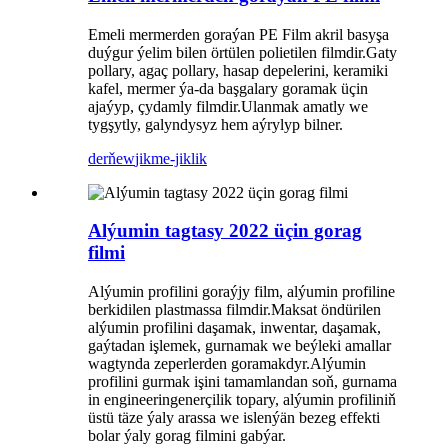
Emeli mermerden goraýan PE Film akril basyşa
duýgur ýelim bilen örtülen polietilen filmdir.Gaty
pollary, agaç pollary, hasap depelerini, keramiki
kafel, mermer ýa-da başgalary goramak üçin
ajaýyp, çydamly filmdir.Ulanmak amatly we
tygşytly, galyndysyz hem aýrylyp bilner.
derňew
jikme-jiklik
Alýumin tagtasy 2022 üçin gorag
filmi
Alýumin profilini goraýjy film, alýumin profiline
berkidilen plastmassa filmdir.Maksat öndürilen
alýumin profilini daşamak, inwentar, daşamak,
gaýtadan işlemek, gurnamak we beýleki amallar
wagtynda zeperlerden goramakdyr.Alýumin
profilini gurmak işini tamamlandan soň, gurnama
in engineeringenerçilik topary, alýumin profiliniň
üstü täze ýaly arassa we islenýän bezeg effekti
bolar ýaly gorag filmini gabýar.