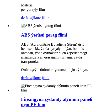
Material:
pe, goraýjy film
derňew
jikme-jiklik
ABS ýerüsti gorag filmi
ABS (Acrylonitrile Butadiene Stiren) üstü
hemişe tekiz ýa-da syrçaly bolýar, bu bolsa
owadan, ýöne dyrnaklar bilen zeperlenmegi
aňsatlaşdyrýar, esasanam gurnama ýa-da
transportda.
Önüm şeýle önümleri goramak üçin aýratyn.
derňew
jikme-jiklik
Fireangyna çydamly alýumin paneli
üçin PE film