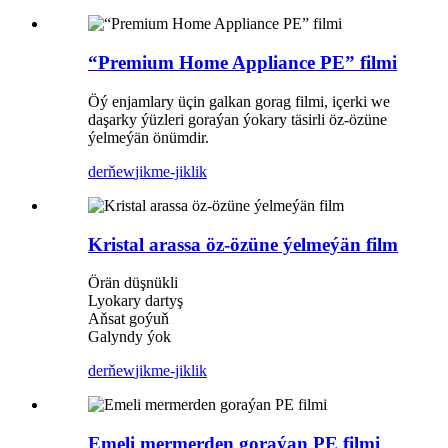
“Premium Home Appliance PE” filmi
Öý enjamlary üçin galkan gorag filmi, içerki we
daşarky ýüzleri goraýan ýokary täsirli öz-özüne
ýelmeýän önümdir.
derňew
jikme-jiklik
Kristal arassa öz-özüne ýelmeýän film
Örän düşnükli
Lyokary dartyş
Aňsat goýuň
Galyndy ýok
derňew
jikme-jiklik
Emeli mermerden goraýan PE filmi