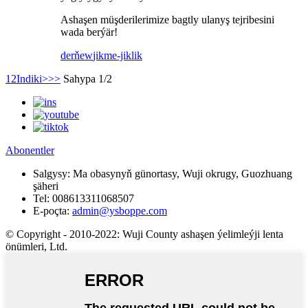
Ashaşen müşderilerimize bagtly ulanyş tejribesini
wada berýär!
derňew
jikme-jiklik
1
2
Indiki>
>>
Sahypa 1/2
Abonentler
Salgysy:
Ma obasynyň günortasy, Wuji okrugy, Guozhuang
şäheri
Tel:
008613311068507
E-poçta:
admin@ysboppe.com
© Copyright - 2010-2022: Wuji County ashaşen ýelimleýji lenta
önümleri, Ltd.