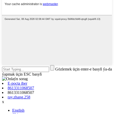
Gözlemek üçin enter-e basyň ýa-da
ýapmak üçin ESC basyň
E-poçta iber
8613311068507
8613311068507
ray.zhang.258
x
English