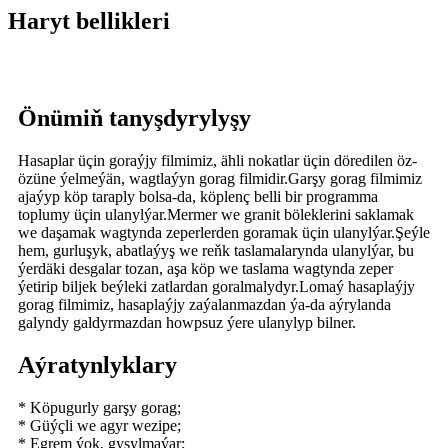
Haryt bellikleri
Önümiň tanyşdyrylyşy
Hasaplar üçin goraýjy filmimiz, ähli nokatlar üçin döredilen öz-
özüne ýelmeýän, wagtlaýyn gorag filmidir.Garşy gorag filmimiz
ajaýyp köp taraply bolsa-da, köplenç belli bir programma
toplumy üçin ulanylýar.Mermer we granit böleklerini saklamak
we daşamak wagtynda zeperlerden goramak üçin ulanylýar.Şeýle
hem, gurluşyk, abatlaýyş we reňk taslamalarynda ulanylýar, bu
ýerdäki desgalar tozan, aşa köp we taslama wagtynda zeper
ýetirip biljek beýleki zatlardan goralmalydyr.Lomaý hasaplaýjy
gorag filmimiz, hasaplaýjy zaýalanmazdan ýa-da aýrylanda
galyndy galdyrmazdan howpsuz ýere ulanylyp bilner.
Aýratynlyklary
* Köpugurly garşy gorag;
* Güýçli we agyr wezipe;
* Egrem ýok, gysylmaýar;