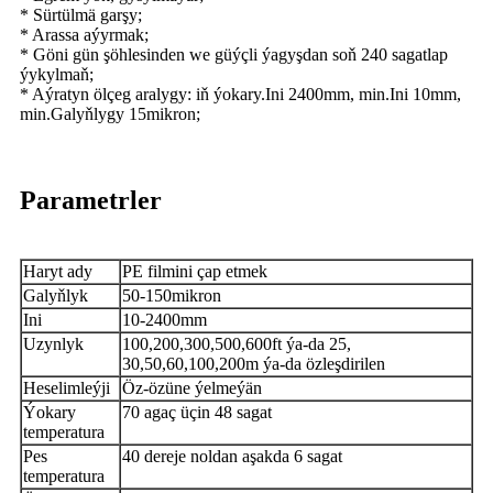
* Sürtülmä garşy;
* Arassa aýyrmak;
* Göni gün şöhlesinden we güýçli ýagyşdan soň 240 sagatlap
ýykylmaň;
* Aýratyn ölçeg aralygy: iň ýokary.Ini 2400mm, min.Ini 10mm,
min.Galyňlygy 15mikron;
Parametrler
Haryt ady
PE filmini çap etmek
Galyňlyk
50-150mikron
Ini
10-2400mm
Uzynlyk
100,200,300,500,600ft ýa-da 25,
30,50,60,100,200m ýa-da özleşdirilen
Heselimleýji
Öz-özüne ýelmeýän
Ýokary
70 agaç üçin 48 sagat
temperatura
Pes
40 dereje noldan aşakda 6 sagat
temperatura