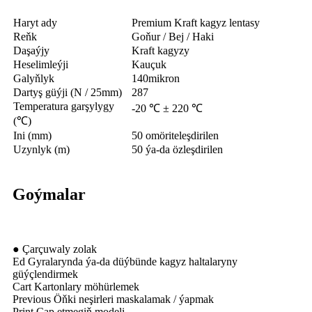
Haryt ady
Premium Kraft kagyz lentasy
Reňk
Goňur / Bej / Haki
Daşaýjy
Kraft kagyzy
Heselimleýji
Kauçuk
Galyňlyk
140mikron
Dartyş güýji (N / 25mm)
287
Temperatura garşylygy
-20 ℃ ± 220 ℃
(℃)
Ini (mm)
50 omöriteleşdirilen
Uzynlyk (m)
50 ýa-da özleşdirilen
Goýmalar
● Çarçuwaly zolak
Ed Gyralarynda ýa-da düýbünde kagyz haltalaryny
güýçlendirmek
Cart Kartonlary möhürlemek
Previous Öňki neşirleri maskalamak / ýapmak
Print Çap etmegiň modeli