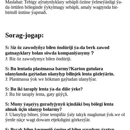
Maslahat: Tebigy aýratynlyklary sebäpli özüne ýelmeýänligi ýa-
da örtülen böleginde ýykylmagy sebäpli, amaly wagtynda bir-
biriniň üstüne ýapmaň.
Sorag-jogap:
S: Siz öz zawodyňyz bilen öndüriji ýa-da berk zawod
gatnaşyklary bolan söwda kompaniýasymy？
J: Biz öz zawodymyz bilen öndüriji.
S: Bu lentada plastmassa barmy?Karton gutulara
ulanylanda gaýtadan ulanylyp bilinjek lenta gözleýärin.
J: Plastmassa ýok we hökman gaýtadan ulanylýar.
S: Bu iki taraply lenta ýa-da diňe ýeke?
J: Bu bir taraply lenta, gaty güýçli.
S: Muny ýaşaýyş guradyjynyň içindäki boş bölegi lenta
almak üçin ulanyp bolarmy?
J: Ulanylyp bilner, ýöne tempiňiz ýaly takyk maglumat ýok.we ol
ýerde näçe wagt dowam etjekdigini görkezýär.
S: Pyçak bilen kesmegiň ýerine el bilen uzynlygy ýyrtyp