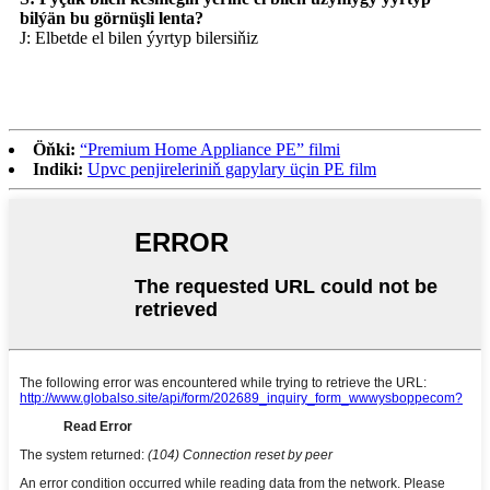
bilýän bu görnüşli lenta?
J: Elbetde el bilen ýyrtyp bilersiňiz
Öňki:
“Premium Home Appliance PE” filmi
Indiki:
Upvc penjireleriniň gapylary üçin PE film