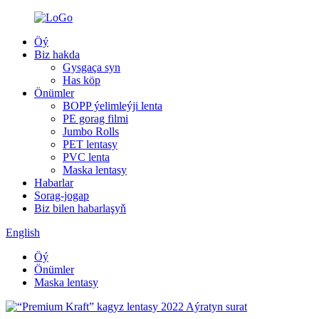
Öý
Biz hakda
Gysgaça syn
Has köp
Önümler
BOPP ýelimleýji lenta
PE gorag filmi
Jumbo Rolls
PET lentasy
PVC lenta
Maska lentasy
Habarlar
Sorag-jogap
Biz bilen habarlaşyň
English
Öý
Önümler
Maska lentasy