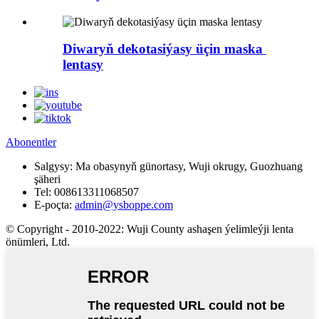
Diwaryň dekotasiýasy üçin maska ​​
lentasy
Abonentler
Salgysy:
Ma obasynyň günortasy, Wuji okrugy, Guozhuang
şäheri
Tel:
008613311068507
E-poçta:
admin@ysboppe.com
© Copyright - 2010-2022: Wuji County ashaşen ýelimleýji lenta
önümleri, Ltd.