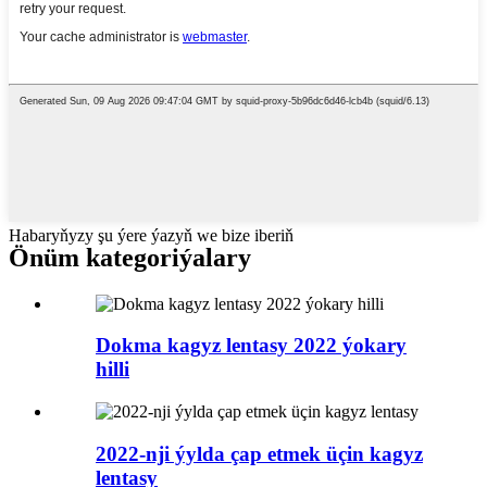
Habaryňyzy şu ýere ýazyň we bize iberiň
Önüm kategoriýalary
Dokma kagyz lentasy 2022 ýokary
hilli
2022-nji ýylda çap etmek üçin kagyz
lentasy