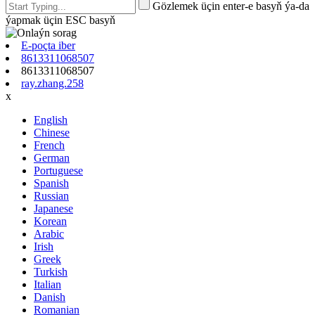
Gözlemek üçin enter-e basyň ýa-da
ýapmak üçin ESC basyň
E-poçta iber
8613311068507
8613311068507
ray.zhang.258
x
English
Chinese
French
German
Portuguese
Spanish
Russian
Japanese
Korean
Arabic
Irish
Greek
Turkish
Italian
Danish
Romanian