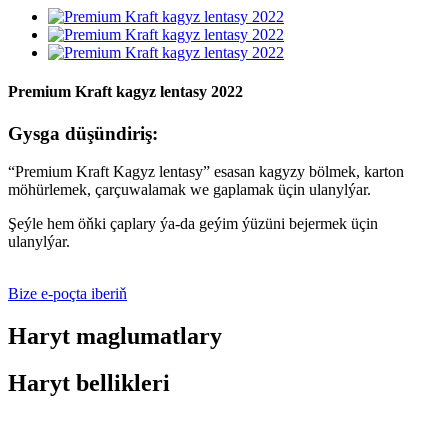
Premium Kraft kagyz lentasy 2022
Gysga düşündiriş:
“Premium Kraft Kagyz lentasy” esasan kagyzy bölmek, karton
möhürlemek, çarçuwalamak we gaplamak üçin ulanylýar.
Şeýle hem öňki çaplary ýa-da geýim ýüzüni bejermek üçin
ulanylýar.
Bize e-poçta iberiň
Haryt maglumatlary
Haryt bellikleri