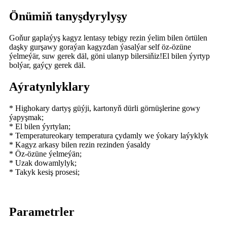
Önümiň tanyşdyrylyşy
Goňur gaplaýyş kagyz lentasy tebigy rezin ýelim bilen örtülen
daşky gurşawy goraýan kagyzdan ýasalýar self öz-özüne
ýelmeýär, suw gerek däl, göni ulanyp bilersiňiz!El bilen ýyrtyp
bolýar, gaýçy gerek däl.
Aýratynlyklary
* Highokary dartyş güýji, kartonyň dürli görnüşlerine gowy
ýapyşmak;
* El bilen ýyrtylan;
* Temperatureokary temperatura çydamly we ýokary laýyklyk
* Kagyz arkasy bilen rezin rezinden ýasaldy
* Öz-özüne ýelmeýän;
* Uzak dowamlylyk;
* Takyk kesiş prosesi;
Parametrler